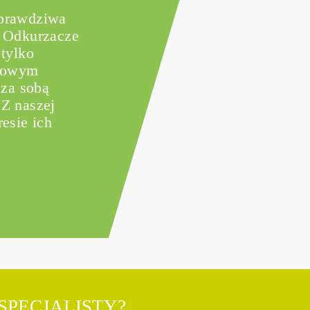
 prawdziwa
? Odkurzacze
 tylko
 nowym
 za sobą
 Z naszej
esie ich
SPECJALISTY?