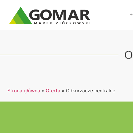
+
O
Strona główna
»
Oferta
»
Odkurzacze centralne