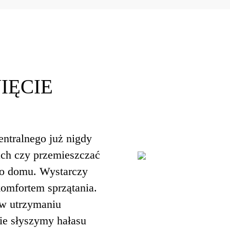
IĘCIE
ntralnego już nigdy
ach czy przemieszczać
ego domu. Wystarczy
komfortem sprzątania.
 w utrzymaniu
ie słyszymy hałasu