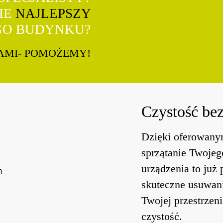
ZIE
NAJLEPSZY
GO BUDYNKU?
NAMI- POMOŻEMY!
Czystość b
Dzięki oferowany
sprzątanie Twojeg
urządzenia to już
skuteczne usuwan
Twojej przestrzen
czystość.